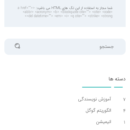
شما مجاز به استفاده از این تگ های HTML می باشید:
<a href="">
<abbr> <acronym> <b> <blockquote cite=""> <cite> <code>
<del datetime=""> <em> <i> <q cite=""> <strike> <strong>
جستجو
دسته ها
آموزش نویسندگی
7
الگوریتم گوگل
4
انیمیشن
1