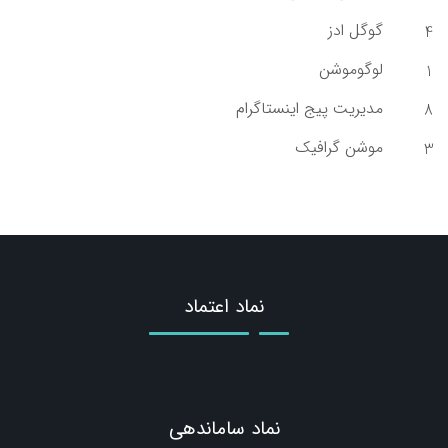
گوگل ادز
4
لوگوموشن
1
مدیریت پیج اینستاگرام
8
موشن گرافیک
3
نماد اعتماد
نماد ساماندهی