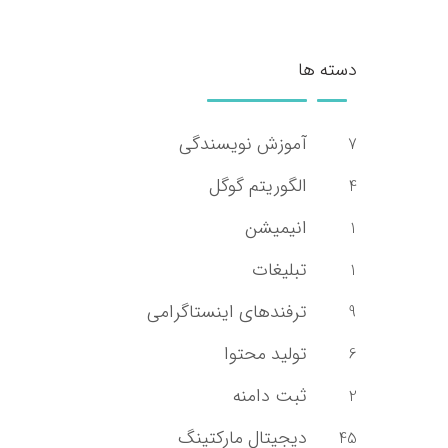
دسته ها
آموزش نویسندگی
7
الگوریتم گوگل
4
انیمیشن
1
تبلیغات
1
ترفندهای اینستاگرامی
9
تولید محتوا
6
ثبت دامنه
2
دیجیتال مارکتینگ
45