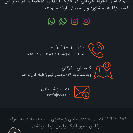
یازده سال تجربه حرفه‌ای در حوزه بازاریابی دیجیتال، در کنار این
کسب‌وکارها مشاوره و پشتیبانی ارائه می‌دهد.
910 11 910 017
شنبه الی پنجشنبه 8 صبح الی 16 عصر
گلستان - گرگان
ویلاشهر/ویلا 14/مجتمع گیتی/طبقه اول/واحد2
ایمیل پشتیبانی
Info[a]lopas.ir
1391-1404 تمامی حقوق مادی و معنوی سایت متعلق به شرکت
پرگاس انفورماتیک پارس آریا میباشد.