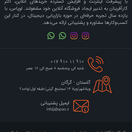
با پیشرفت اینترنت و افزایش گسترده خریدهای آنلاین، اکثر
کارآفرینان به تدبیر ایجاد فروشگاه آنلاین خود مشغولند. لوپاس، با
یازده سال تجربه حرفه‌ای در حوزه بازاریابی دیجیتال، در کنار این
کسب‌وکارها مشاوره و پشتیبانی ارائه می‌دهد.
910 11 910 017
شنبه الی پنجشنبه 8 صبح الی 16 عصر
گلستان - گرگان
ویلاشهر/ویلا 14/مجتمع گیتی/طبقه اول/واحد2
ایمیل پشتیبانی
Info[a]lopas.ir