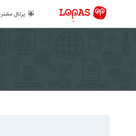
رش
ه
پرتال مشتری
حتوا