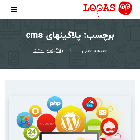
رش
ه
حتوا
برچسب:
پلاگینهای cms
صفحه اصلی
پلاگینهای cms