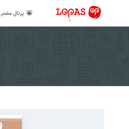
رش
ه
پرتال مشتری
حتوا