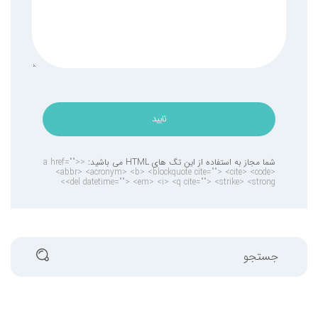
تایید
شما مجاز به استفاده از این تگ های HTML می باشید:
<a href="">
<abbr> <acronym> <b> <blockquote cite=""> <cite> <code>
<del datetime=""> <em> <i> <q cite=""> <strike> <strong>
جستجو