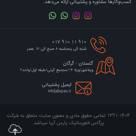
کسب‌وکارها مشاوره و پشتیبانی ارائه می‌دهد.
910 11 910 017
شنبه الی پنجشنبه 8 صبح الی 16 عصر
گلستان - گرگان
ویلاشهر/ویلا 14/مجتمع گیتی/طبقه اول/واحد2
ایمیل پشتیبانی
Info[a]lopas.ir
1391-1404 تمامی حقوق مادی و معنوی سایت متعلق به شرکت
پرگاس انفورماتیک پارس آریا میباشد.