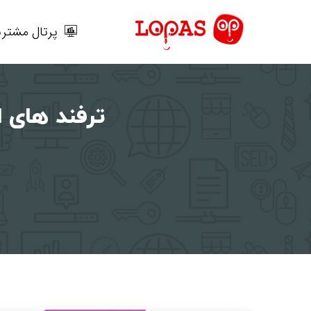
رش
ه
پرتال مشتری
حتوا
ترفند های ا