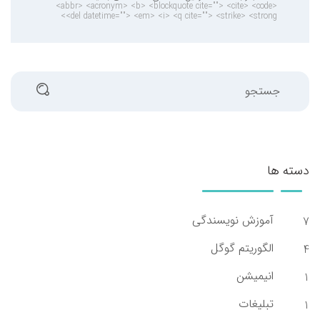
<abbr> <acronym> <b> <blockquote cite=""> <cite> <code>
<del datetime=""> <em> <i> <q cite=""> <strike> <strong>
جستجو
دسته ها
آموزش نویسندگی
7
الگوریتم گوگل
4
انیمیشن
1
تبلیغات
1