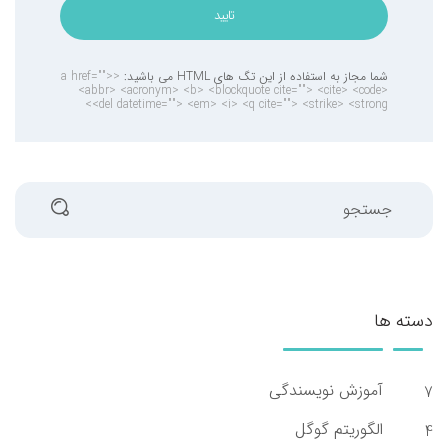
تایید
شما مجاز به استفاده از این تگ های HTML می باشید:
<a href="">
<abbr> <acronym> <b> <blockquote cite=""> <cite> <code>
<del datetime=""> <em> <i> <q cite=""> <strike> <strong>
جستجو
دسته ها
آموزش نویسندگی
7
الگوریتم گوگل
4