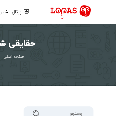
رش
ه
پرتال مشتری
حتوا
حقایقی شگف
صفحه اصلی
جستجو