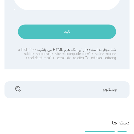
تایید
شما مجاز به استفاده از این تگ های HTML می باشید:
<a href="">
<abbr> <acronym> <b> <blockquote cite=""> <cite> <code>
<del datetime=""> <em> <i> <q cite=""> <strike> <strong>
جستجو
دسته ها